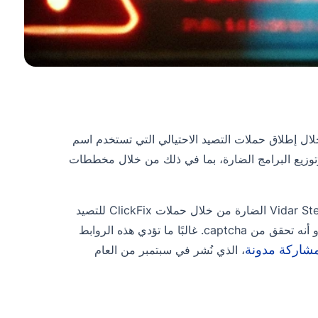
 الفاعلة في مجال التهديد الشعبية المتزايدة لـ DeepSeek من خلال إطلاق حملات التصيد الاحتيالي التي تستخدم اسم
يانات الاعتماد وتوزيع البرامج الضارة، بما في ذلك من خلال مخططات
اكتشف فريق أبحاث التهديدات في CloudSek نطاقًا يستخدم لنشر برامج Vidar Stealer الضارة من خلال حملات ClickFix للتصيد
الاحتيالي، وهو نوع من الاحتيال حيث يتم خداع الضحايا للنقر على رابط ضار يبدو أنه تحقق من captcha. غالبًا ما تؤدي هذه الروابط
شاركة مدونة
، الذي نُشر في سبتمبر من العام