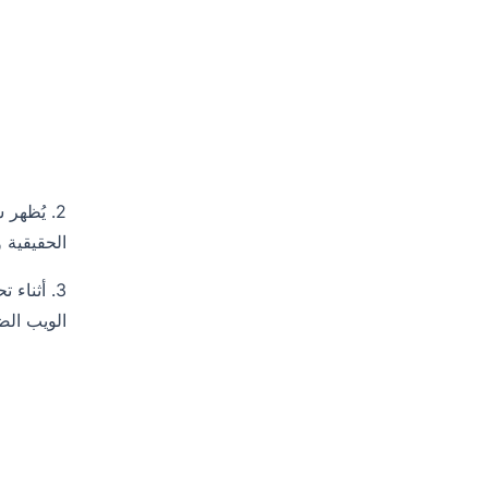
2. يُظهر سجل WHOIS أنه تم تسجيل النطاق على
الحقيقية 
3. أثناء
الويب الضارة سيؤدي إلى نس