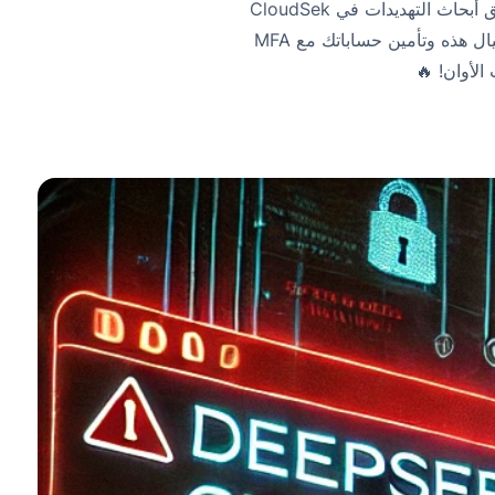
التجارية لـ DeepSeek لتبدو شرعية وتتجاوز الإجراءات الأمنية وتصيب الضحايا غير المرتابين. كشف فريق أبحاث التهديدات في CloudSek
عن نطاق ضار يوزع البرامج الضارة عبر أزرار التحقق الخادعة. تعرف على كيفية اكتشاف عمليات الاحتيال هذه وتأمين حساباتك مع MFA
الأوان! 🔥