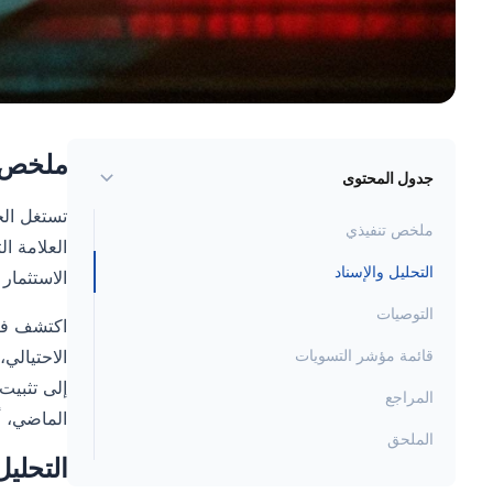
ملخص ت
جدول المحتوى
ملخص تنفيذي
التحليل والإسناد
الاستثمار 
التوصيات
قائمة مؤشر التسويات
إلى تثبيت برامج ضارة، مث
المراجع
الماضي، أ
الملحق
التحليل