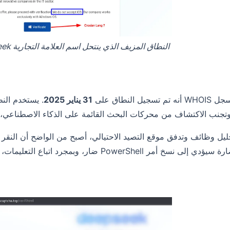
النطاق المزيف الذي ينتحل اسم العلامة التجارية DeepSeek في حملة ClickFix
31 يناير 2025
وتجنب الاكتشاف من محركات البحث القائمة على الذكاء الاصطناعي، 
 تحليل وظائف وتدفق موقع التصيد الاحتيالي، أصبح من الواضح أن ال
خ أمر PowerShell ضار، وبمجرد اتباع التعليمات، سيبدأ تنزيل ملف ضار.