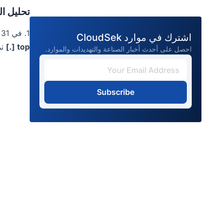
تحليل ا
1. في 31 يناير 2025،
اشترك في موارد CloudSek
[.] top
تمت اس
احصل على أحدث أخبار الصناعة والتهديدات والموارد.
Subscribe