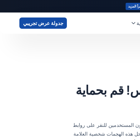
رأ المزيد
ة
جدولة عرض تجريبي
! قم بحماية
 حملات ClickFix للتصيد الاحتيالي، ويخدعون المستخدمين للنقر على روابط
فة التي تسرق بيانات الاعتماد وتثبت برامج ضارة مثل Vidar و Lumma Stealer. تنتحل هذه الهجمات شخصية العلامة