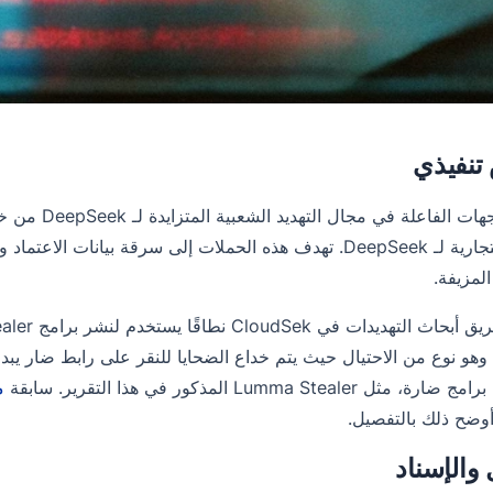
نفيذي
تستغل الجهات
العلامة التجارية لـ DeepSeek. تهدف هذه الحملات إلى سرقة ب
المزيفة.
م
ل Lumma Stealer المذكور في هذا التقرير. سابقة
وضح ذلك بالتفصيل.
 والإسناد