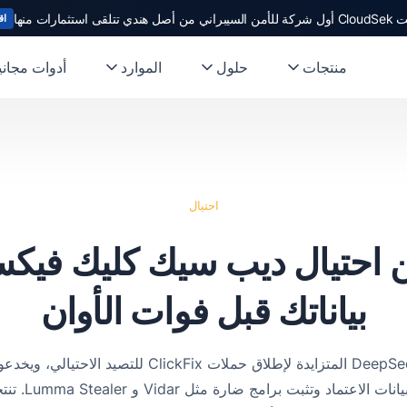
ندي تتلقى استثمارات منها
اق
منتجات
حلول
الموارد
أدوات مجاني
احتيال
احتيال ديب سيك كليك فيكس
بياناتك قبل فوات الأوان
يستغل مجرمو الإنترنت شعبية DeepSeek المتزايدة لإطلاق
CAPTCHA المزي