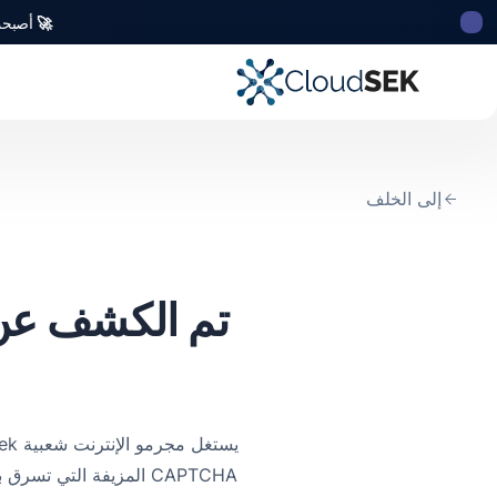
🚀
أصبحت CloudSek أول شركة للأمن السيبراني من أصل ه
إلى الخلف
تم الكشف عن 