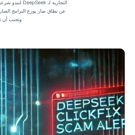
وتجنب أن تص