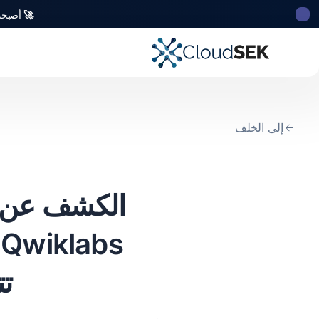
🚀
أصبحت CloudSek أول شركة للأمن السيبراني من أصل ه
إلى الخلف
الكشف عن إس
s
تت