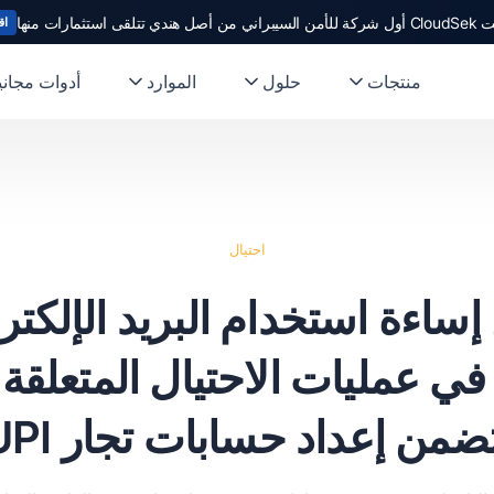
ندي تتلقى استثمارات منها
اق
منتجات
حلول
الموارد
أدوات مجاني
احتيال
اءة استخدام البريد الإلكت
Qwiklab في عمليات الاحتيال المتعلق
ضمن إعداد حسابات تجار UPI