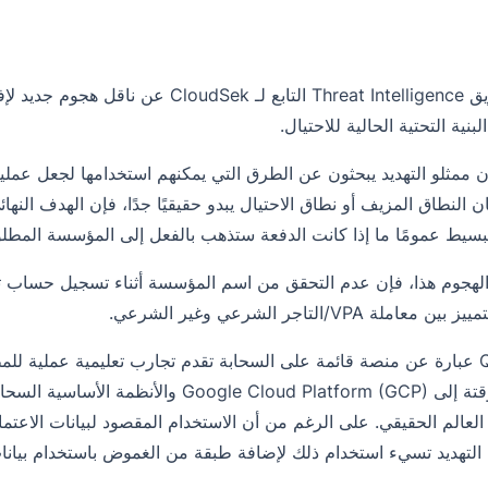
كشف فريق Threat Intelligence التابع ل
بنية التحتية الحالية للاحتيال.
 ممثلو التهديد يبحثون عن الطرق التي يمكنهم استخدامها لجعل عمليات 
 النطاق المزيف أو نطاق الاحتيال يبدو حقيقيًا جدًا، فإن الهدف النه
سيط عمومًا ما إذا كانت الدفعة ستذهب بالفعل إلى المؤسسة المطلوبة
لهجوم هذا، فإن عدم التحقق من اسم المؤسسة أثناء تسجيل حساب تا
عاملة VPA/التاجر الشرعي وغير الشرعي.
Qwiklabs عبارة عن منصة قائمة على السحابة تقدم تجارب تعليمية عملية 
اعتماد مؤقتة إلى e Cloud Platform (GCP
لتهديد تسيء استخدام ذلك لإضافة طبقة من الغموض باستخدام بيانات 