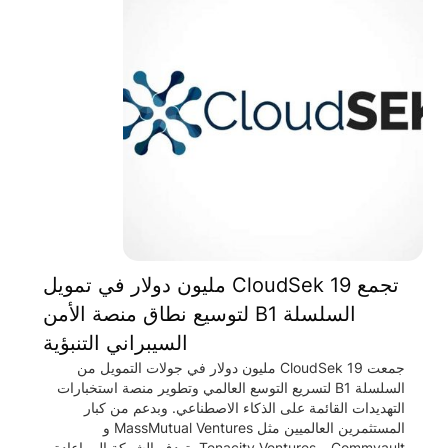
تجمع CloudSek 19 مليون دولار في تمويل
السلسلة B1 لتوسيع نطاق منصة الأمن
السيبراني التنبؤية
جمعت CloudSek 19 مليون دولار في جولات التمويل من
السلسلة B1 لتسريع التوسع العالمي وتطوير منصة استخبارات
التهديدات القائمة على الذكاء الاصطناعي. وبدعم من كبار
المستثمرين العالميين مثل MassMutual Ventures و
Commvault و Tenacity Ventures، تهدف الشركة إلى إعادة