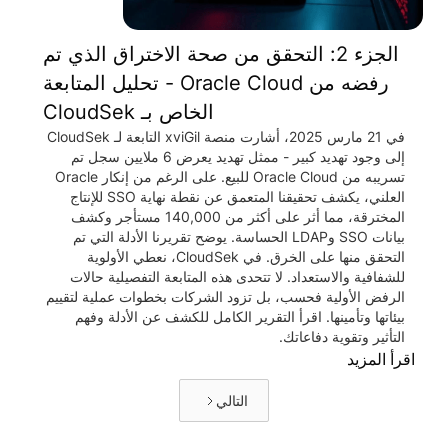
الجزء 2: التحقق من صحة الاختراق الذي تم
رفضه من Oracle Cloud - تحليل المتابعة
الخاص بـ CloudSek
في 21 مارس 2025، أشارت منصة xviGil التابعة لـ CloudSek
إلى وجود تهديد كبير - ممثل تهديد يعرض 6 ملايين سجل تم
تسريبه من Oracle Cloud للبيع. على الرغم من إنكار Oracle
العلني، يكشف تحقيقنا المتعمق عن نقطة نهاية SSO للإنتاج
المخترقة، مما أثر على أكثر من 140,000 مستأجر وكشف
بيانات SSO وLDAP الحساسة. يوضح تقريرنا الأدلة التي تم
التحقق منها على الخرق. في CloudSek، نعطي الأولوية
للشفافية والاستعداد. لا تتحدى هذه المتابعة التفصيلية حالات
الرفض الأولية فحسب، بل تزود الشركات بخطوات عملية لتقييم
بيئاتها وتأمينها. اقرأ التقرير الكامل للكشف عن الأدلة وفهم
التأثير وتقوية دفاعاتك.
اقرأ المزيد
التالي