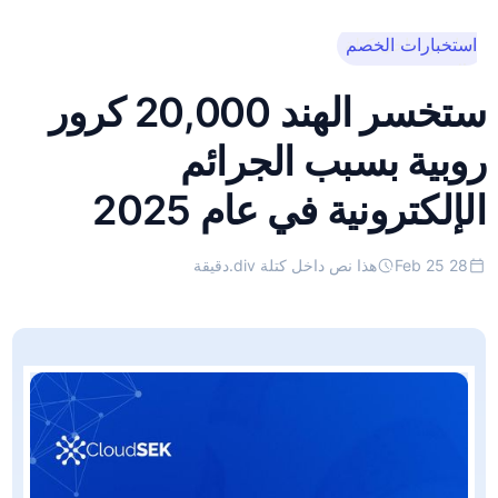
استخبارات الخصم
هذا نص داخل كتلة
div.
ستخسر الهند 20,000 كرور
روبية بسبب الجرائم
الإلكترونية في عام 2025
28 Feb 25
هذا نص داخل كتلة div.
دقيقة