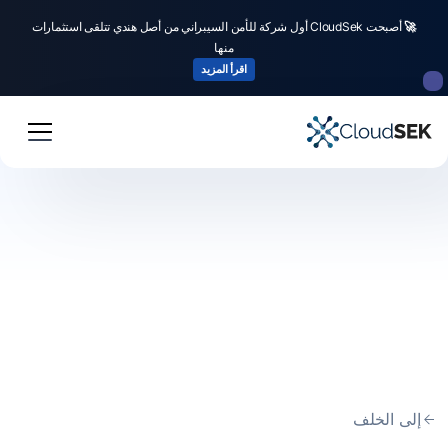
🚀
أصبحت CloudSek أول شركة للأمن السيبراني من أصل هندي تتلقى استثمارات
منها
اقرأ المزيد
إلى الخلف