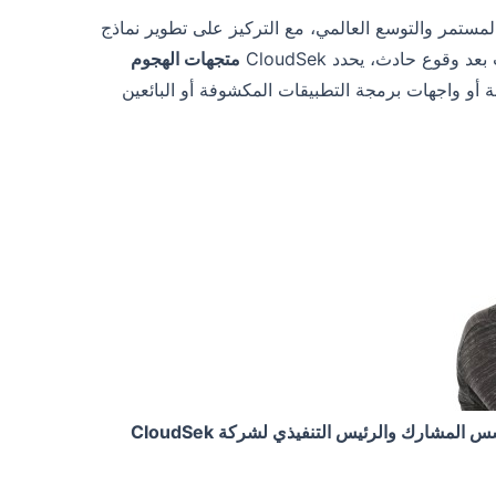
مل رأس المال الذي تم جمعه حديثًا على تعزيز ابتكار منتجات CloudSek المستمر والتوسع العالمي، مع التركيز على تطوير نماذج
وع حادث، يحدد CloudSek
متجهات الهجوم
ة أو واجهات برمجة التطبيقات المكشوفة أو البائعين
لمشارك والرئيس التنفيذي لشركة CloudSek