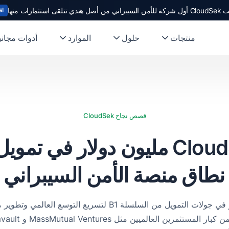
ندي تتلقى استثمارات منها
اق
منتجات
حلول
الموارد
أدوات مجاني
قصص نجاح CloudSek
نطاق منصة الأمن السيبراني ال
جمعت CloudSek 19 مليون دولار في جولات التمويل من السلسلة B1 