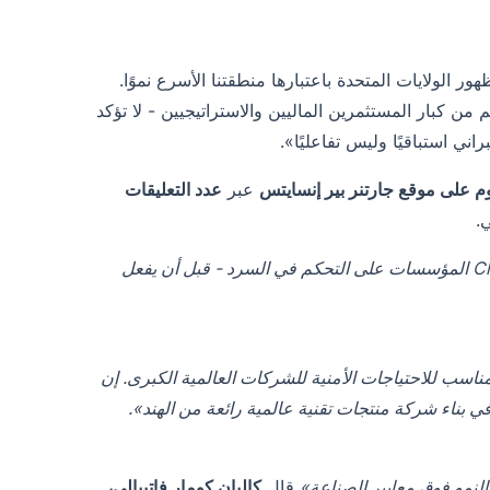
لية، مع ظهور الولايات المتحدة باعتبارها منطقتنا الأسرع نموًا.
من كبار المستثمرين الماليين والاستراتيجيين - لا تؤكد
ني استباقيًا وليس تفاعليًا».
عبر
عدد التعليقات
.
«لم تعد الرؤية المبكرة للتهديدات اختيارية. تساعد المعلومات التنبؤية لـ CloudSek المؤسسات على التحكم في السرد - قبل أن يفعل
تطور، وهو مناسب للاحتياجات الأمنية للشركات العالمية الكبرى. إن
قال
كاليان كومار فاتيبالي،