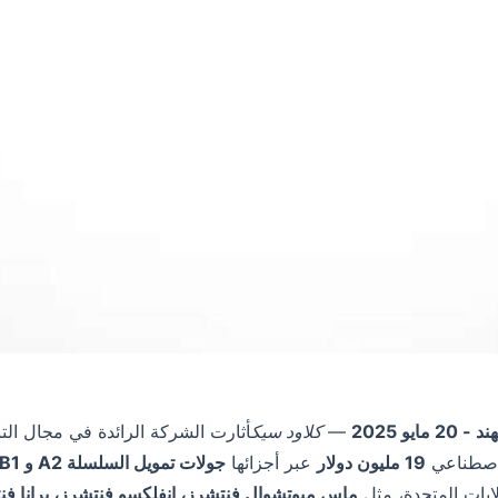
 مايو 2025
—
كلاود سيك
أثارت الشركة الرائدة في مجال التنب
لاصطناعي
19 مليون دولار
عبر أجزائها
جولات تمويل السلسلة A2 و B1
لايات المتحدة، مثل
ماس ميوتشوال فنتشرز، إنفلكسو فنتشرز، برانا فن