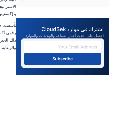
الاستراتي
و
إكسفيني
تأسست 
اشترك في موارد CloudSek
رقمي أكثر 
احصل على أحدث أخبار الصناعة والتهديدات والموارد.
ذلك الحين
والرعاية ا
Subscribe