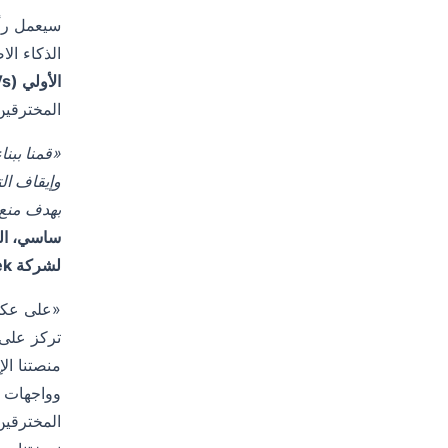
الذكاء الا
الأولي (IAVs)
المخترقين
وإيقاف الت
بهدف منع 
ساسي، ال
لشركة CloudSek
«على عكس 
تركز على 
منصتنا الإ
وواجهات ب
المخترقين