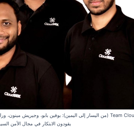
Team CloudSek (من اليسار إلى اليمين): بوفين بابو، وجيريش مي
يقودون الابتكار في مجال الأمن السيبر