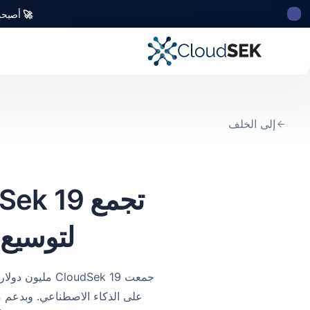
🚀
أصبحت CloudSek أول شركة للأمن السيبراني من أصل ه
إلى الخلف
لتوسيع 