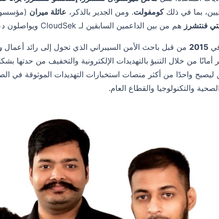
جيين، بما في ذلك
كومفولت
. ومن الجدير بالذكر،
عائلة ميران
تي فنتشرز
هم من بين الداعمين السابقين لـ CloudSek ويواصلون دعم رؤية الشركة طويلة المدى.
في
2015
من قبل باحث الأمن السيبراني الذي تحول إلى رائد أعمال
ر
أمانًا من خلال التنبؤ بالتهديدات الإلكترونية والتخفيف من حدتها بشك
 ليصبح واحدًا من أكثر منصات استخبارات التهديدات الموثوقة في ال
لصحية والتكنولوجيا والقطاع العام.