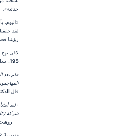
نسختنا من
جنائية».
لقد حققنا 
رؤيتنا فحس
لاقى نهج CloudSek المتباين صدى عالميًا، مما أكسب الشركة
195
، مما
المهاجمون
قال
الدكت
شركة Tenacity متحمسة للدعم والعمل عن كثب مع راهول وفريقه للمساعدة في بناء شركة منتجات تقنية عالمية رائعة من الهند».
—
روهيت 
«نمت CloudSek 3 مرات في ARR على مدار الـ 24 شهرًا الماضية وتستمر في النمو فوق معايير الصناعة»