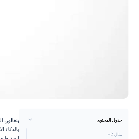
جدول المحتوى
بنغالور، الهند - 20
بالذكاء ا
مثال H2
الهند والو