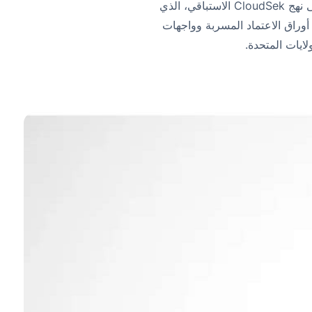
تهدف الشركة إلى إعادة تعريف الأمن السيبراني من خلال التنبؤ بالتهديدات وتحييدها قبل تصاعدها. يحظى نهج CloudSek الاستباقي، الذي
ة مثل أوراق الاعتماد المسربة وواجهات
ايات المتحدة.