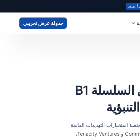
رأ المزيد
ة
جدولة عرض تجريبي
تجمع CloudSek 19 مليون دولار في تمويل السلسلة B1
تنبؤية
لتسريع التوسع العالمي وتطوير منصة استخبارات التهديدات القائمة
على الذكاء الاصطناعي. وبدعم من كبار المستثمرين العالميين مثل MassMutual Ventures و Commvault و Tenacity Ventures،