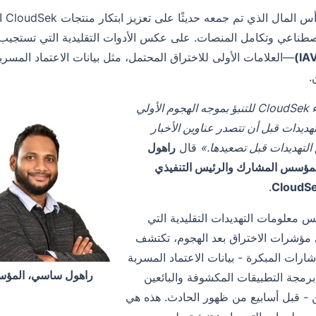
سيع
صطناعي وتكامل المنصات. على عكس الأدوات التقليدية التي تستجيب بعد وق
—العلامات الأولى للاختراق المحتمل، مثل بيانات الاعتماد المسرب
.
«قمنا ببناء CloudSek للتنبؤ بموجه الهجوم الأولي
هديدات قبل أن تتصدر عناوين الأخبار
التهديدات قبل تصعيدها.»
قال
راهول
مؤسس المشارك والرئيس التنفيذي
.
معلومات التهديدات التقليدية التي
مؤشرات الاختراق بعد الهجوم، تكتشف
شارات المبكرة - بيانات الاعتماد المسربة
راهول ساسي، المؤسس ا
رمجة التطبيقات المكشوفة والبائعين
 - قبل أسابيع من ظهور الحادث. هذه هي