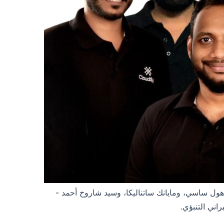
نون، وراهول ساسي، ومايانك ساتناليكا، وسيد شاروخ أحمد -
اني التنبؤي.