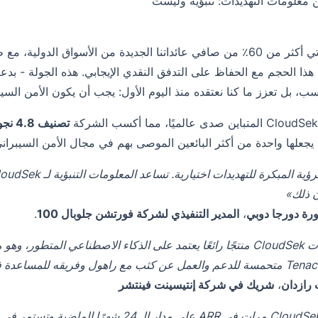
 معلومات التهديدات: تنبؤية وليست
«اليوم، يأتي أكثر من 60٪ من صافي عائداتنا الجديدة من الأسواق الدو
هذا الحجم مع الحفاظ على التدفق النقدي الإيجابي. هذه الجولة - بدعم 
ب، بل تعزز ما كنا نعتقده منذ اليوم الأول: يجب أن يكون الأمن السيبرا
تصنيف 4.8 نجوم على موقع جارتنر بير إنسايتس
 يجعلها واحدة من أكثر البائعين الموصى بهم في مجال الأمن السيبراني
 ذلك»
ورة دورجا دوبي
،
المدير التنفيذي لشركة فورتشن جلوبال 100
.
«لقد أنشأت CloudSek منتجًا رائعًا يعتمد على الذكاء الاصطناعي الم
رازدان
،
شريك في شركة إنتيسينت فينتشر