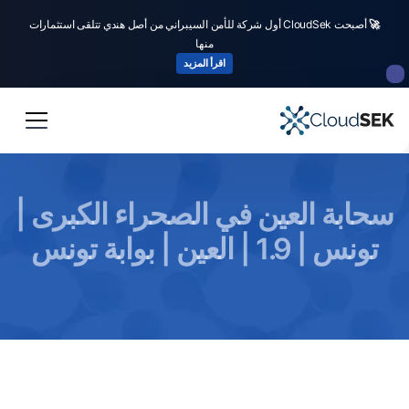
🚀
أصبحت CloudSek أول شركة للأمن السيبراني من أصل هندي تتلقى استثمارات
منها
اقرأ المزيد
سحابة العين في الصحراء الكبرى |
تونس | 1.9 | العين | بوابة تونس