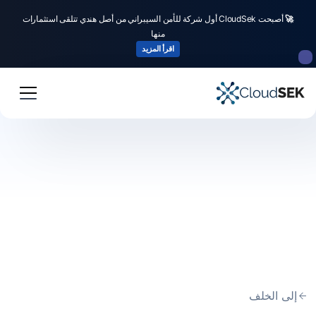
🚀
أصبحت CloudSek أول شركة للأمن السيبراني من أصل هندي تتلقى استثمارات
منها
اقرأ المزيد
إلى الخلف