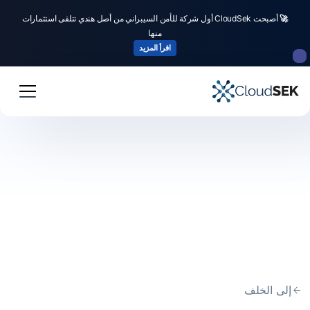
🚀
أصبحت CloudSek أول شركة للأمن السيبراني من أصل هندي تتلقى استثمارات
منها
اقرأ المزيد
إلى الخلف