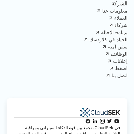
الشركة
معلومات عنا
العملاء
شركاء
برنامج الإحالة
الحياة في كلاودسك
سفن آمنة
الوظائف
إعلانات
اضغط
اتصل بنا
في CloudSek، نجمع بين قوة الذكاء السيبراني ومراقبة
العلامة التجارية ومراقبة سطح الهجوم ومراقبة البنية التحتية