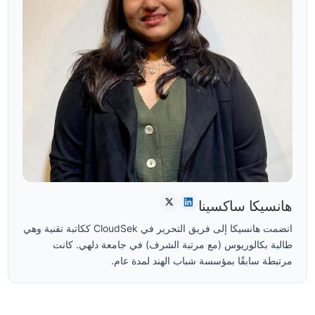
هانسيكا ساكسينا
انضمت هانسيكا إلى فريق التحرير في CloudSek ككاتبة تقنية وهي
طالبة بكالوريوس (مع مرتبة الشرف) في جامعة دلهي. كانت
مرتبطة سابقًا بمؤسسة شباب الهند لمدة عام.