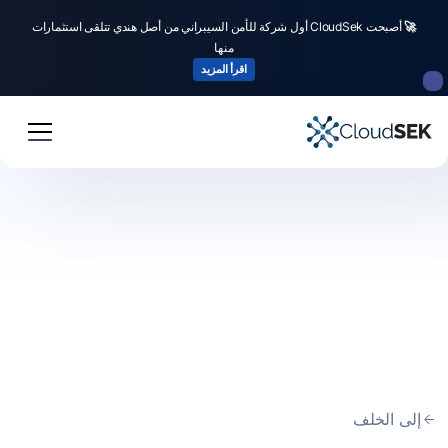
🚀
أصبحت CloudSek أول شركة للأمن السيبراني من أصل هندي تتلقى استثمارات
منها
اقرأ المزيد
إلى الخلف