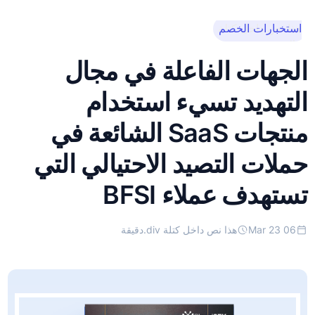
استخبارات الخصم
هذا نص داخل كتلة
div.
الجهات الفاعلة في مجال
التهديد تسيء استخدام
منتجات SaaS الشائعة في
حملات التصيد الاحتيالي التي
تستهدف عملاء BFSI
06 Mar 23
هذا نص داخل كتلة div.
دقيقة