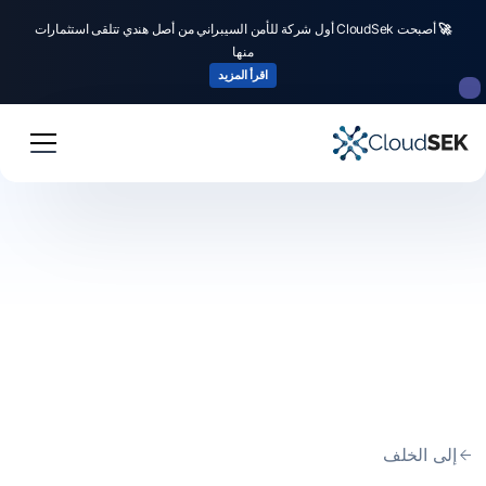
🚀
أصبحت CloudSek أول شركة للأمن السيبراني من أصل هندي تتلقى استثمارات
منها
اقرأ المزيد
إلى الخلف