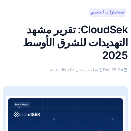
استخبارات الخصم
هذا نص داخل كتلة
div.
CloudSek: تقرير مشهد
التهديدات للشرق الأوسط
2025
04 Dec 25
هذا نص داخل كتلة div.
دقيقة