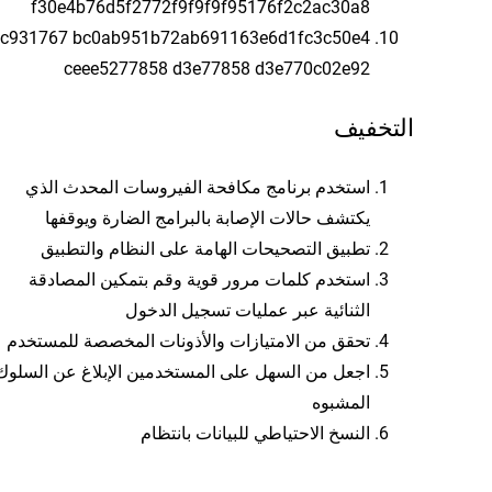
f30e4b76d5f2772f9f9f9f95176f2c2ac30a8
8c931767 bc0ab951b72ab691163e6d1fc3c50e4
ceee5277858 d3e77858 d3e770c02e92
التخفيف
استخدم برنامج مكافحة الفيروسات المحدث الذي
يكتشف حالات الإصابة بالبرامج الضارة ويوقفها
تطبيق التصحيحات الهامة على النظام والتطبيق
استخدم كلمات مرور قوية وقم بتمكين المصادقة
الثنائية عبر عمليات تسجيل الدخول
تحقق من الامتيازات والأذونات المخصصة للمستخدم
اجعل من السهل على المستخدمين الإبلاغ عن السلوك
المشبوه
النسخ الاحتياطي للبيانات بانتظام