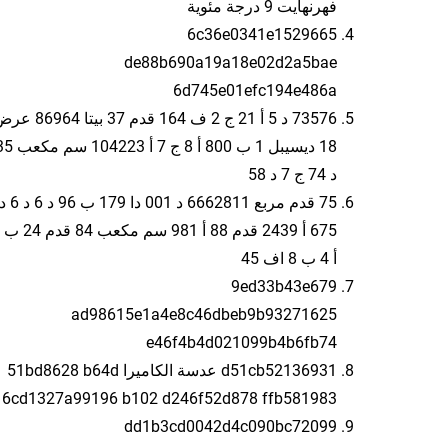
فهرنهايت 9 درجة مئوية
6c36e0341e1529665
de88b690a19a18e02d2a5bae
6d745e01efc194e486a
73576 د 5 أ 21 ج 2 ف 164 قدم 37 بيتا 64
18 ديسيبل 1 ب 800 أ 8 ج 7 أ 04223
د 74 ج 7 د 58
75 قدم مربع 6662811 د 001 دا 179 ب 96 د 6 د
أ 4 ب 8 اف 45
9ed33b43e679
ad98615e1a4e8c46dbeb9b93271625
e46f4b4d021099b4b6fb74
d51cb52136931 عدسة الكاميرا 51bd8628 b64d
6cd1327a99196 b102 d246f52d878 ffb581983
dd1b3cd0042d4c090bc72099