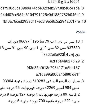
f6601 د 5 ج 8 b224
c1f530d3c189b9a74dbe02cfeb29f38be8c41ba
094dd02cc954b6104791925e0d1880782b046cf
fbf0a76ced2939d1f7ec5f9e58c5a294207f7fe
شا256
13 سي بي دي 1 ب 79 سا 195 أ 06697 دي إف
937580 سي 82 سي 0 إي 1 سي 90 سي 91 س
دي إف 4 أ7802e8e923 أ
29 e2f15a4a6275
f43d86cf613c2934171a5be187
a7fda99a006245890 de1f
سيارات الدفع الرباعي 610283 درجة مئوية 93904
عمق 984 أمبير 42269 درجة فهرنهايت 65 درج
2 كابينة 89 درجة فهرنهايت 4 بوصة 127 
مئوية 229 درجة مئوية 700 درجة مئوية 6 درجة