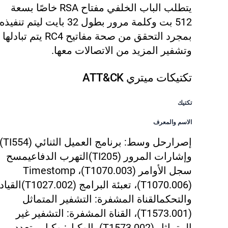
يتطلب الباب الخلفي مفتاح RSA خاصًا بسعة
512 بت وكلمة مرور بطول 32 بايت ليتم تنفيذه
بمجرد التحقق من صحة مفاتيح RC4 يتم تبادلها
وتشفير المزيد من الاتصالات معها.
تكتيكات ميتري ATT&CK
تكتيك
الاسم والمعرف
إصرار
حل وسط: برنامج العميل الثنائي (4
وإشارات المرور (TI205)
التهرب الدفاعي
مسح
سجل الأوامر (T1070.003)، Timestomp
(T1070.006)، تعبئة البرامج (T1027.002)
القياد
والتحكم
القناة المشفرة: التشفير المتماثل
(T1573.001)، القناة المشفرة: التشفير غير
المتماثل (T1573.002)، الوكيل: وكيل متعدد