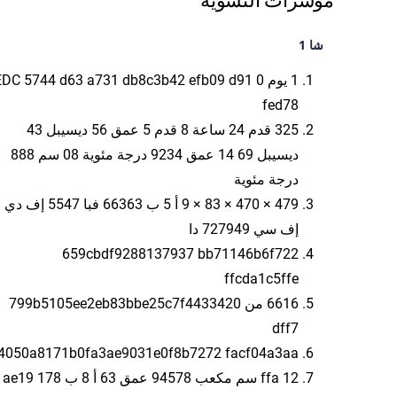
مؤشرات التسوية
شا 1
1 يوم 0 DC 5744 d63 a731 db8c3b42 efb09 d91
fed78
325 قدم 24 ساعة 8 قدم 5 عمق 56 ديسيبل 43
ديسيبل 69 14 عمق 9234 درجة مئوية 08 سم 888
درجة مئوية
479 × 470 × 83 × 9 أ 5 ب 66363 فبا 5547 إف دي
إف سي 727949 دا
659cbdf9288137937 bb71146b6f722
ffcda1c5ffe
6616 من 799b5105ee2eb83bbe25c7f4433420
dff7
4050a8171b0fa3ae9031e0f8b7272 facf04a3aa
ffa 12 سم مكعب 94578 عمق 63 أ 8 ب 178 ae19