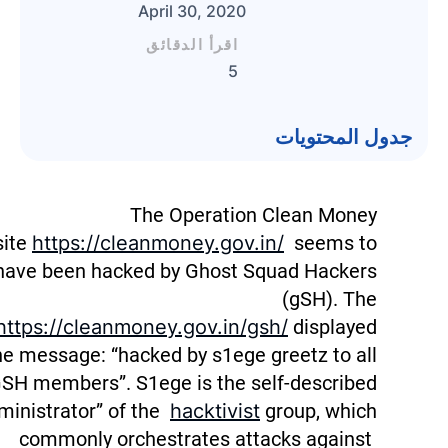
April 30, 2020
اقرأ الدقائق
5
جدول المحتويات
The Operation Clean Money
ite
https://cleanmoney.gov.in/
seems to
have been hacked by Ghost Squad Hackers
(gSH). The
https://cleanmoney.gov.in/gsh/
displayed
he message: “hacked by s1ege greetz to all
SH members”. S1ege is the self-described
ministrator” of the
hacktivist
group, which
commonly orchestrates attacks against