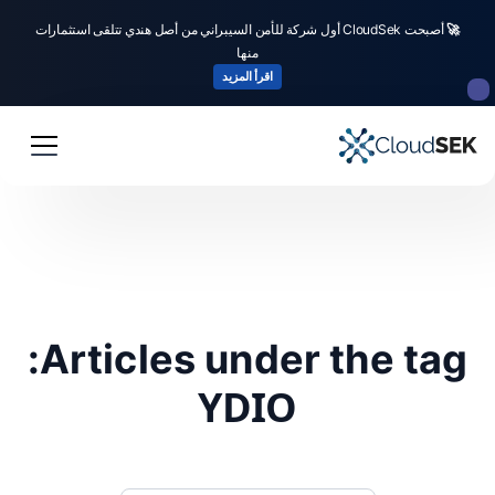
🚀
أصبحت CloudSek أول شركة للأمن السيبراني من أصل هندي تتلقى استثمارات
منها
اقرأ المزيد
Articles under the tag:
YDIO