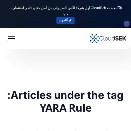
🚀
أصبحت CloudSek أول شركة للأمن السيبراني من أصل هندي تتلقى استثمارات
منها
اقرأ المزيد
Articles under the tag:
YARA Rule