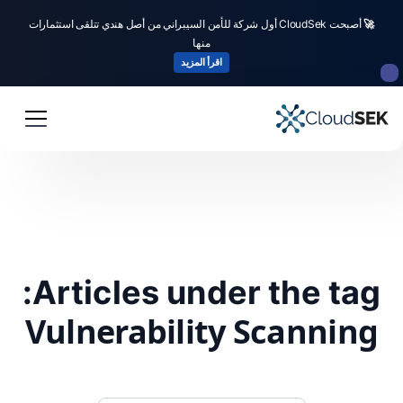
🚀
أصبحت CloudSek أول شركة للأمن السيبراني من أصل هندي تتلقى استثمارات
منها
اقرأ المزيد
Articles under the tag:
Vulnerability Scanning