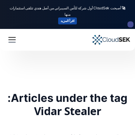
🚀
أصبحت CloudSek أول شركة للأمن السيبراني من أصل هندي تتلقى استثمارات
منها
اقرأ المزيد
Articles under the tag:
Vidar Stealer