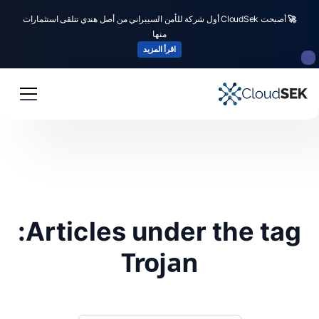
🚀
أصبحت CloudSek أول شركة للأمن السيبراني من أصل هندي تتلقى استثمارات
منها
اقرأ المزيد
Articles under the tag:
Trojan