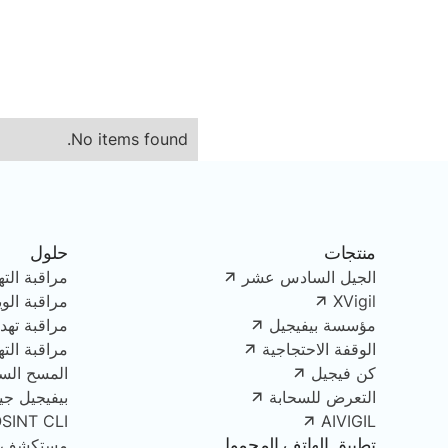
No items found.
منتجات
حلول
الجيل السادس عشر
مراقبة الته
XVigil
مراقبة الو
مؤسسة بيفيجيل
مراقبة تهدي
الوقفة الاحتجاجية
مراقبة الت
كن فيجيل
المسح الس
التعرض للسحابة
بيفيجيل جينك
OSINT CLI
AIVIGIL
تطبيق الهاتف المحمول
مستكشف الأصو