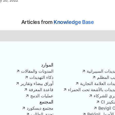
ly 20, 2022
Articles from
Knowledge Base
الموارد
ديدات السيبرانية
المدونات والمقالات
يب المظلم
ذكاء التهديدات
دات العلامة التجارية
أوراق بيضاء وتقارير
هديدات بالأشعة تحت الحمراء
قاعدة المعرفة
ري للشركاء
عمليات الدمج
المجتمع
ينز CI
Bevigil 
مجتمع ديسكورد
ل BeVigil
تحدي الطالب