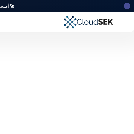
🚀
أصبحت CloudSek أول شركة للأمن السيبراني من أصل ه