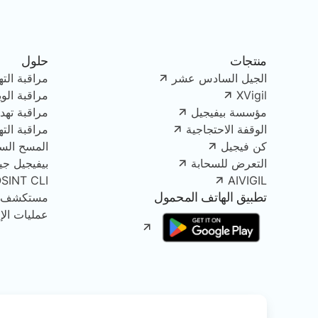
منتجات
حلول
الجيل السادس عشر
مراقبة الته
XVigil
مراقبة الو
مؤسسة بيفيجيل
مراقبة تهدي
الوقفة الاحتجاجية
مراقبة الت
كن فيجيل
المسح الس
التعرض للسحابة
بيفيجيل جينك
OSINT CLI
AIVIGIL
تطبيق الهاتف المحمول
مستكشف الأصو
عمليات الإز