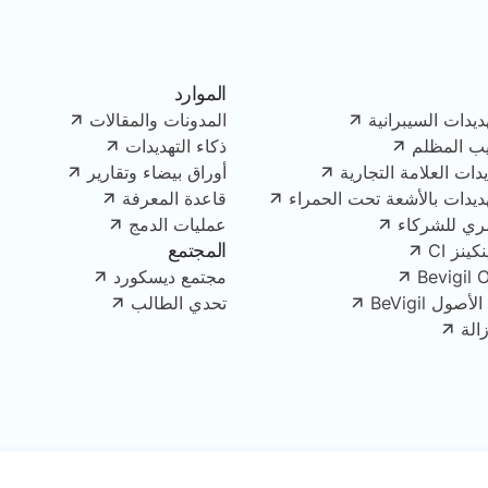
الموارد
ديدات السيبرانية
المدونات والمقالات
يب المظلم
ذكاء التهديدات
دات العلامة التجارية
أوراق بيضاء وتقارير
هديدات بالأشعة تحت الحمراء
قاعدة المعرفة
ري للشركاء
عمليات الدمج
المجتمع
ينز CI
Bevigil 
مجتمع ديسكورد
ل BeVigil
تحدي الطالب
الة