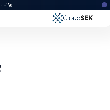
🚀
أصبحت CloudSek أول شركة للأمن السيبراني من أصل ه
ب