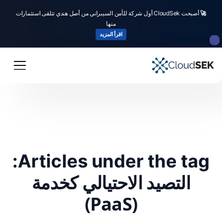
🚀
أصبحت CloudSek أول شركة للأمن السيبراني من أصل هندي تتلقى استثمارات
منها
اقرأ المزيد
Articles under the tag:
التصيد الاحتيالي كخدمة
(PaaS)