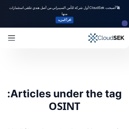
🚀
أصبحت CloudSek أول شركة للأمن السيبراني من أصل هندي تتلقى استثمارات
منها
اقرأ المزيد
Articles under the tag:
OSINT