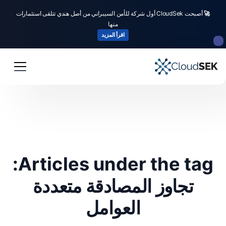
🚀
أصبحت CloudSek أول شركة للأمن السيبراني من أصل هندي تتلقى استثمارات
منها
اقرأ المزيد
Articles under the tag:
تجاوز المصادقة متعددة
العوامل