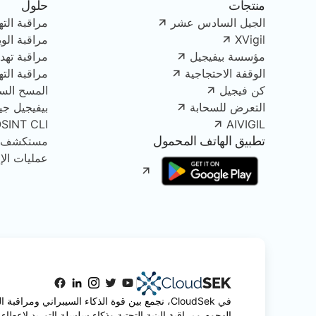
منتجات
حلول
الجيل السادس عشر
مراقبة الته
XVigil
مراقبة الو
مؤسسة بيفيجيل
مراقبة تهدي
الوقفة الاحتجاجية
مراقبة الت
كن فيجيل
المسح الس
التعرض للسحابة
بيفيجيل جينك
OSINT CLI
AIVIGIL
تطبيق الهاتف المحمول
مستكشف الأصو
عمليات الإز
في CloudSek، نجمع بين قوة الذكاء السيبراني ومرا
الهجوم ومراقبة البنية التحتية وذكاء سلسلة التوريد لإعطاء 