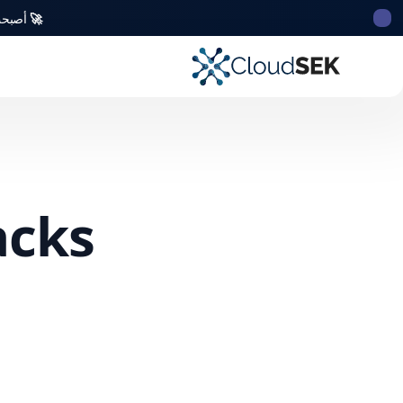
🚀
أصبحت CloudSek أول شركة للأمن السيبراني من أصل ه
acks