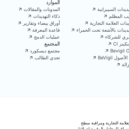
الموارد
ديدات السيبرانية
المدونات والمقالات
يب المظلم
ذكاء التهديدات
دات العلامة التجارية
أوراق بيضاء وتقارير
هديدات بالأشعة تحت الحمراء
قاعدة المعرفة
ري للشركاء
عمليات الدمج
المجتمع
ينز CI
Bevigil 
مجتمع ديسكورد
ل BeVigil
تحدي الطالب
الة
قبة العلامة التجارية ومراقبة سطح
سياق للمخاطر الرقمية لعملائنا.