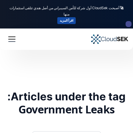
🚀
أصبحت CloudSek أول شركة للأمن السيبراني من أصل هندي تتلقى استثمارات
منها
اقرأ المزيد
Articles under the tag:
Government Leaks