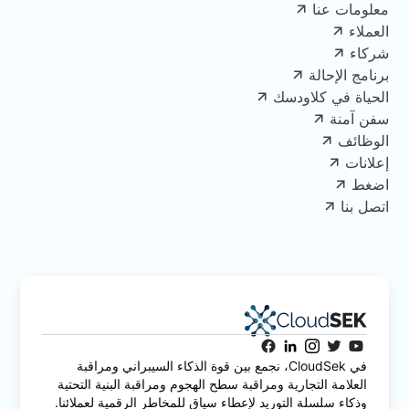
معلومات عنا
العملاء
شركاء
برنامج الإحالة
الحياة في كلاودسك
سفن آمنة
الوظائف
إعلانات
اضغط
اتصل بنا
في CloudSek، نجمع بين قوة الذكاء السيبراني ومراقبة
العلامة التجارية ومراقبة سطح الهجوم ومراقبة البنية التحتية
وذكاء سلسلة التوريد لإعطاء سياق للمخاطر الرقمية لعملائنا.