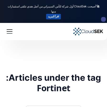
🚀
أصبحت CloudSek أول شركة للأمن السيبراني من أصل هندي تتلقى استثمارات
منها
اقرأ المزيد
Articles under the tag:
Fortinet