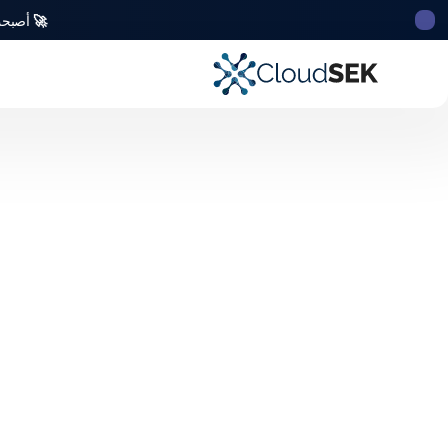
🚀
أصبحت CloudSek أول شركة للأمن السيبراني من أصل ه