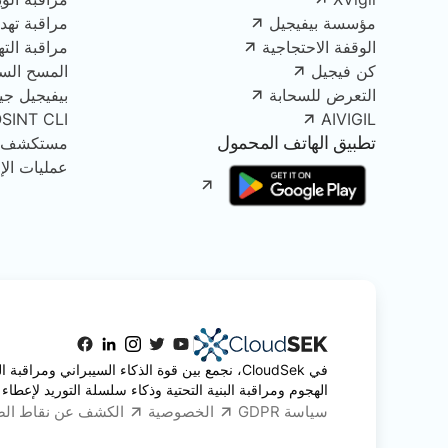
مؤسسة بيفيجيل
مراقبة تهدي
الوقفة الاحتجاجية
مراقبة الت
كن فيجيل
المسح الس
التعرض للسحابة
بيفيجيل جينك
OSINT CLI
AIVIGIL
تطبيق الهاتف المحمول
مستكشف الأصو
عمليات الإز
في CloudSek، نجمع بين قوة الذكاء السيبراني ومرا
الهجوم ومراقبة البنية التحتية وذكاء سلسلة التوريد لإعطاء 
سياسة GDPR
الخصوصية
الكشف عن نقاط ال