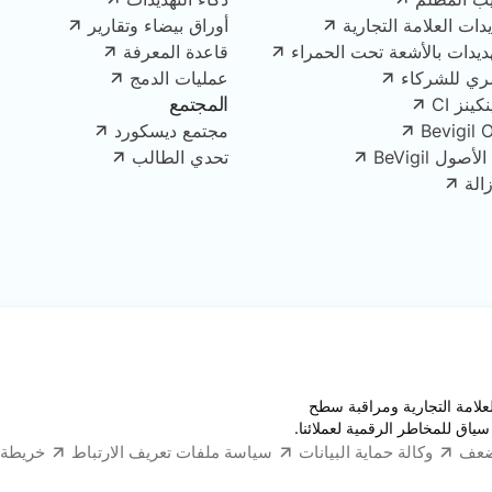
دات العلامة التجارية
أوراق بيضاء وتقارير
هديدات بالأشعة تحت الحمراء
قاعدة المعرفة
ري للشركاء
عمليات الدمج
المجتمع
ينز CI
Bevigil 
مجتمع ديسكورد
ل BeVigil
تحدي الطالب
الة
قبة العلامة التجارية ومراقبة سطح
سياق للمخاطر الرقمية لعملائنا.
ضعف
وكالة حماية البيانات
سياسة ملفات تعريف الارتباط
خريطة 