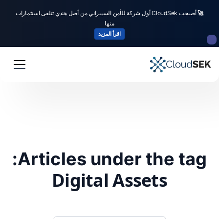
🚀
أصبحت CloudSek أول شركة للأمن السيبراني من أصل هندي تتلقى استثمارات
منها
اقرأ المزيد
Articles under the tag:
Digital Assets