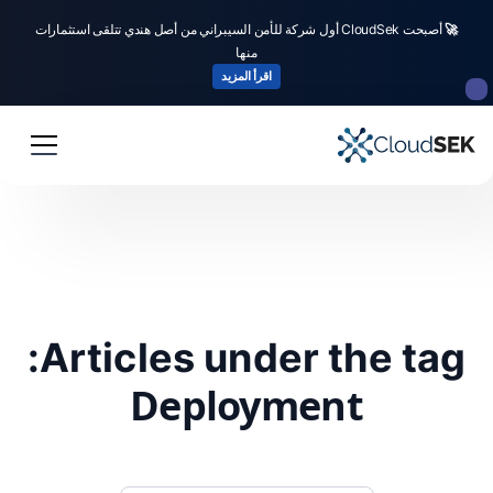
🚀
أصبحت CloudSek أول شركة للأمن السيبراني من أصل هندي تتلقى استثمارات
منها
اقرأ المزيد
Articles under the tag:
Deployment