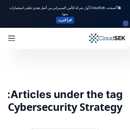
🚀
أصبحت CloudSek أول شركة للأمن السيبراني من أصل هندي تتلقى استثمارات
منها
اقرأ المزيد
Articles under the tag:
Cybersecurity Strategy