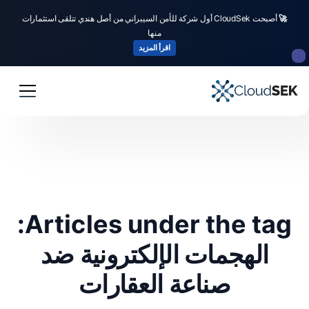
🚀
أصبحت CloudSek أول شركة للأمن السيبراني من أصل هندي تتلقى استثمارات
منها
اقرأ المزيد
Articles under the tag:
الهجمات الإلكترونية ضد
صناعة العقارات