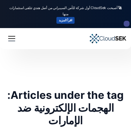
🚀
أصبحت CloudSek أول شركة للأمن السيبراني من أصل هندي تتلقى استثمارات
منها
اقرأ المزيد
Articles under the tag:
الهجمات الإلكترونية ضد
الإمارات