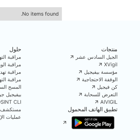
No items found.
منتجات
حلول
الجيل السادس عشر
مراقبة الته
XVigil
مراقبة الو
مؤسسة بيفيجيل
مراقبة تهدي
الوقفة الاحتجاجية
مراقبة الت
كن فيجيل
المسح الس
التعرض للسحابة
بيفيجيل جينك
OSINT CLI
AIVIGIL
تطبيق الهاتف المحمول
مستكشف الأصو
عمليات الإز