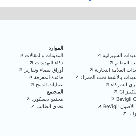
الموارد
ديدات السيبرانية
المدونات والمقالات
يب المظلم
ذكاء التهديدات
دات العلامة التجارية
أوراق بيضاء وتقارير
هديدات بالأشعة تحت الحمراء
قاعدة المعرفة
ري للشركاء
عمليات الدمج
المجتمع
ينز CI
Bevigil 
مجتمع ديسكورد
ل BeVigil
تحدي الطالب
الة