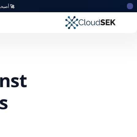
🚀
أصبحت CloudSek أول شركة للأمن السيبراني من أصل ه
nst
s