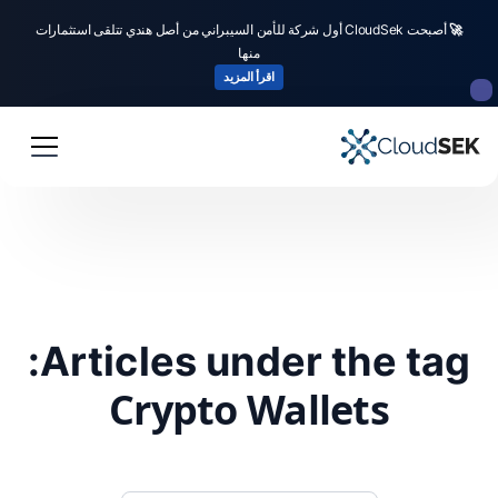
🚀
أصبحت CloudSek أول شركة للأمن السيبراني من أصل هندي تتلقى استثمارات
منها
اقرأ المزيد
Articles under the tag:
Crypto Wallets