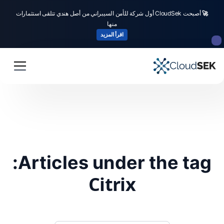
🚀
أصبحت CloudSek أول شركة للأمن السيبراني من أصل هندي تتلقى استثمارات
منها
اقرأ المزيد
Articles under the tag:
Citrix