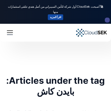
🚀
أصبحت CloudSek أول شركة للأمن السيبراني من أصل هندي تتلقى استثمارات
منها
اقرأ المزيد
Articles under the tag:
بايدن كاش