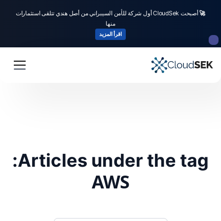
🚀
أصبحت CloudSek أول شركة للأمن السيبراني من أصل هندي تتلقى استثمارات
منها
اقرأ المزيد
Articles under the tag:
AWS