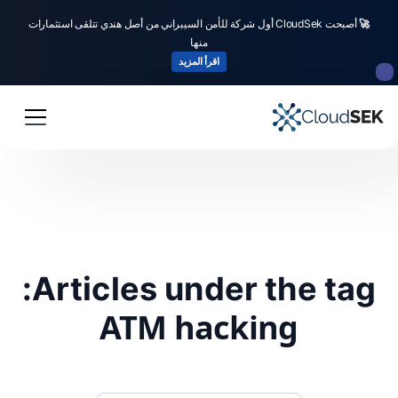
🚀
أصبحت CloudSek أول شركة للأمن السيبراني من أصل هندي تتلقى استثمارات
منها
اقرأ المزيد
Articles under the tag:
ATM hacking