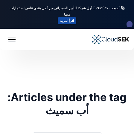
🚀
أصبحت CloudSek أول شركة للأمن السيبراني من أصل هندي تتلقى استثمارات
منها
اقرأ المزيد
Articles under the tag:
أب سميث