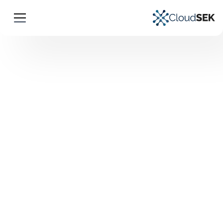
حالات استخدام عمليات الدمج
الدمج مع SOAR
يعتمد التحول الرقمي بشكل أساسي على التنسيق
والأتمتة، مما يساعد المؤسسات على تحسين
العمليات الحالية وخفض التكاليف وسد فجوات