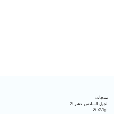
Lorem ipsum dolor sit amet consectetur adipiscing
elit dolor semper at ac tempus enim laoreet massa
non.
View all Integrations
منتجات
الجيل السادس عشر
XVigil