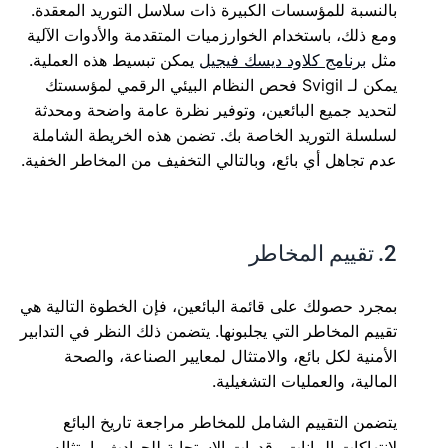
بالنسبة للمؤسسات الكبيرة ذات سلاسل التوريد المعقدة.
ومع ذلك، باستخدام الخوارزميات المتقدمة والأدوات الآلية
مثل
برنامج كلاود ديسك فيجيل
يمكن تبسيط هذه العملية.
يمكن لـ Svigil فحص النظام البيئي الرقمي لمؤسستك
لتحديد جميع البائعين، وتوفير نظرة عامة واضحة ومحدثة
لسلسلة التوريد الخاصة بك. تضمن هذه الخريطة الشاملة
عدم تجاهل أي بائع، وبالتالي التخفيف من المخاطر الخفية.
2. تقييم المخاطر
بمجرد حصولك على قائمة البائعين، فإن الخطوة التالية هي
تقييم المخاطر التي يجلبونها. يتضمن ذلك النظر في التدابير
الأمنية لكل بائع، والامتثال لمعايير الصناعة، والصحة
المالية، والعمليات التشغيلية.
يتضمن التقييم الشامل للمخاطر مراجعة تاريخ البائع
لانتهاكات البيانات وقدرات الاستجابة للحوادث وامتثاله