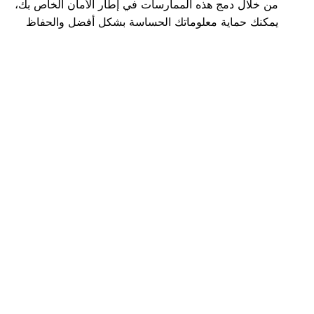
من خلال دمج هذه الممارسات في إطار الأمان الخاص بك،
يمكنك حماية معلوماتك الحساسة بشكل أفضل والحفاظ
على دفاعات الأمن السيبراني القوية.
ابدأ مع Svigil
ابق في صدارة مخاطر البائع باستخدام حلول المراقبة
المتقدمة من CloudSek. الجدول أ
العرض التوضيحي لـ
Svigil
اليوم لنرى كيف يمكن لأدواتنا أن تساعد في حماية
عملك من التهديدات المحتملة المتعلقة بالموردين.