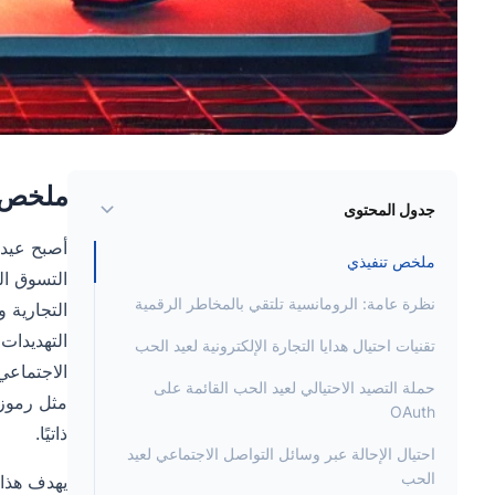
ملخص ت
جدول المحتوى
ملخص تنفيذي
نظرة عامة: الرومانسية تلتقي بالمخاطر الرقمية
التجارية 
التهديدات 
تقنيات احتيال هدايا التجارة الإلكترونية لعيد الحب
الاجتماعي،
حملة التصيد الاحتيالي لعيد الحب القائمة على
OAuth
ذاتيًا.
احتيال الإحالة عبر وسائل التواصل الاجتماعي لعيد
الحب
يهدف هذا 