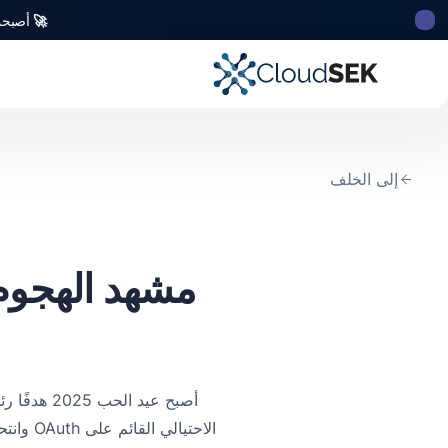
🚀
أصبحت CloudSek أول شركة للأمن السيبراني من أصل ه
إلى الخلف
مشهد الهجوم 
أصبح عيد 
الاحتيا