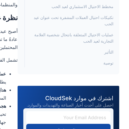
والمنظمات
مخطط الاحتيال الاستثماري لعيد الحب
نظرة عا
تكتيكات احتيال العملات المشفرة تحت عنوان عيد
الحب
أصبح عيد 
عمليات الاحتيال المتعلقة بانتحال شخصية العلامة
عادةً ما 
التجارية لعيد الحب
المحتملين.
التأثير
تشمل الفئ
توصية
عملي
المراجع
يطلب
هداي
اشترك في موارد CloudSek
المج
احصل على أحدث أخبار الصناعة والتهديدات والموارد.
هجم
تحي
جها