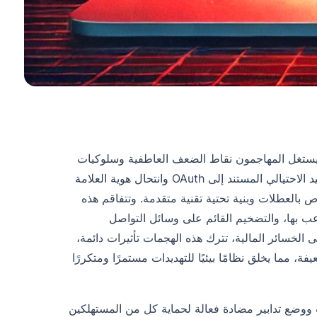
عقدة، حيث يستغل المهاجمون نقاط الضعف العاطفية وسلوكيات
التسوق الموسمية. ظهرت شبكة معقدة من عمليات الاحتيال، بما في ذلك التصيد الاحتيالي المستند إلى OAuth وانتحال هوية العلامة
 بالعطلات وبنية تحتية تقنية متقدمة. وتتفاقم هذه
لاعب بها، والتضخيم القائم على وسائل التواصل
 الخسائر المالية، تترك هذه الهجمات تأثيرات دائمة،
الضعيفة، مما يخلق نظامًا بيئيًا للتهديدات مستمرًا ومتكررًا
حب ووضع تدابير مضادة فعالة لحماية كل من المستهلكين