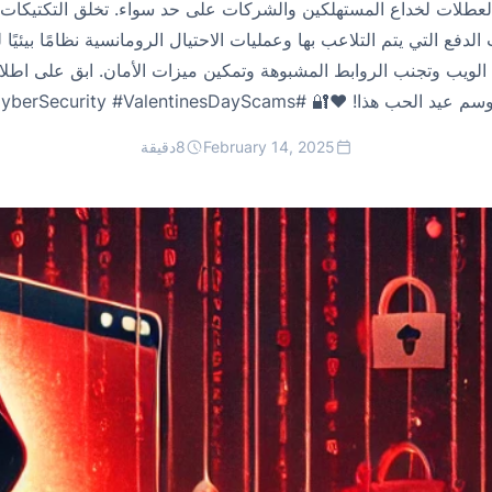
لعطلات لخداع المستهلكين والشركات على حد سواء. تخلق التكتيكات ا
دفع التي يتم التلاعب بها وعمليات الاحتيال الرومانسية نظامًا بيئيًا ل
لويب وتجنب الروابط المشبوهة وتمكين ميزات الأمان. ابق على اطلا
 عيد الحب هذا! ❤️🔐 #CyberSecurity #ValentinesDayScams
February 14, 2025
8
دقيقة