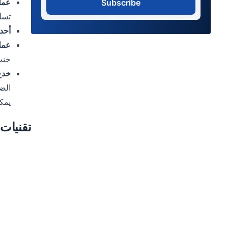
عملي
Subscribe
تسلي
أحد
عملي
جنب
خدع 
الضح
يمك
تقنيات 