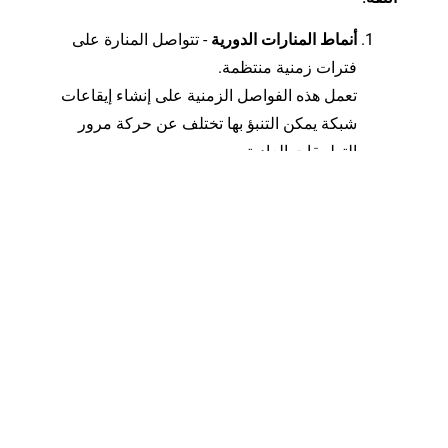
أنماط المنارات الدورية
- تتواصل المنارة على
فترات زمنية منتظمة.
تعمل هذه الفواصل الزمنية على إنشاء إيقاعات
شبكة يمكن التنبؤ بها تختلف عن حركة مرور
التطبيقات العادية.
سلاسل العمليات غير الطبيعية بين الوالدين
والطفل
- غالبًا ما يتم إطلاق Beacon من
عمليات غير متوقعة.
تتضمن الأمثلة تطبيقات أوفيس التي تقوم بإنتاج
PowerShell أو rundll32.
أدوات حقن التعليمات البرمجية في الذاكرة
-
يقوم Beacon بحقن التعليمات البرمجية في
العمليات الشرعية.
يكشف مسح الذاكرة عن التحميل العاكس
ومناطق الذاكرة المشبوهة.