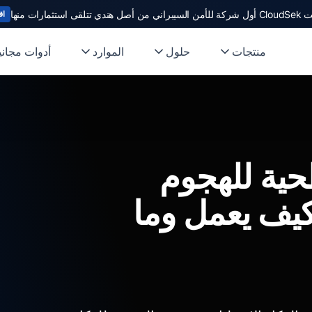
ندي تتلقى استثمارات منها
اق
منتجات
حلول
الموارد
أدوات مجاني
حية للهجوم
كيف يعمل وما