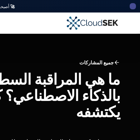
🚀
أصبحت CloudSek أول شركة للأمن السيبراني من أصل ه
جميع المشاركات
ما هي المراقبة السط
بالذكاء الاصطناعي؟ 
يكتشفه