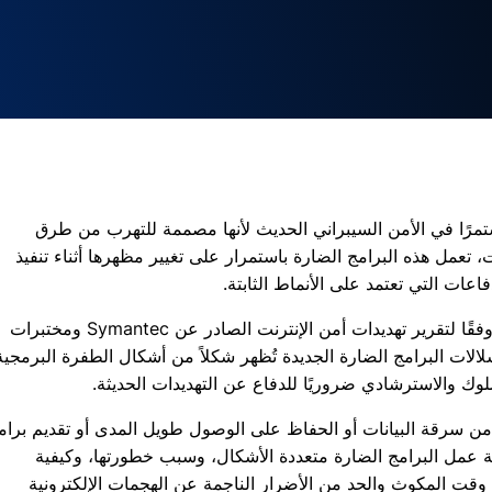
تمرًا في الأمن السيبراني الحديث لأنها مصممة للتهرب من طرق
ت، تعمل هذه البرامج الضارة باستمرار على تغيير مظهرها أثناء تنفيذ
عات التي تعتمد على الأنماط الثابتة.
أثبتت هذه التقنية فعاليتها في الهجمات الحقيقية. وفقًا لتقرير تهديدات أمن الإنترنت الصادر عن Symantec ومختبرات
McAfee ، فإن أكثر من 70٪ من سلالات البرامج الضارة الجديدة تُظهر شكلاً من أشكال الطفرة البرمجي
وك والاسترشادي ضروريًا للدفاع عن التهديدات الحديثة.
 من سرقة البيانات أو الحفاظ على الوصول طويل المدى أو تقديم برام
فية عمل البرامج الضارة متعددة الأشكال، وسبب خطورتها، وكيفية
ل وقت المكوث والحد من الأضرار الناجمة عن الهجمات الإلكترونية