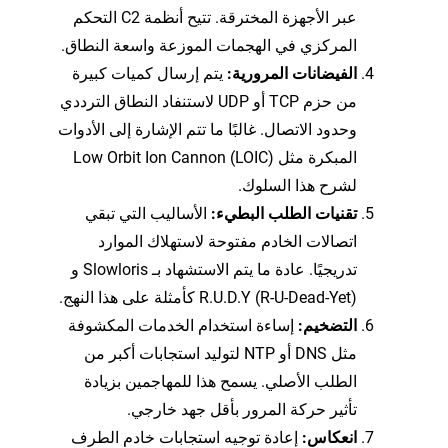
عبر الأجهزة المخترقة. تتيح أنظمة C2 التحكم
المركزي في الهجمات الموزعة واسعة النطاق.
الفيضانات المرورية:
يتم إرسال كميات كبيرة
من حزم TCP أو UDP لاستنفاد النطاق الترددي
وحدود الاتصال. غالبًا ما تتم الإشارة إلى الأدوات
المبكرة مثل Low Orbit Ion Cannon (LOIC)
لشرح هذا السلوك.
تقنيات الطلب البطيء:
الأساليب التي تبقي
اتصالات الخادم مفتوحة لاستهلاك الموارد
تدريجيًا. عادة ما يتم الاستشهاد بـ Slowloris و
R.U.D.Y (R-U-Dead-Yet) كأمثلة على هذا النهج.
التضخيم:
إساءة استخدام الخدمات المكشوفة
مثل DNS أو NTP لتوليد استجابات أكبر من
الطلب الأصلي. يسمح هذا للمهاجمين بزيادة
تأثير حركة المرور بأقل جهد خارجي.
انعكاس:
إعادة توجيه استجابات خادم الطرف