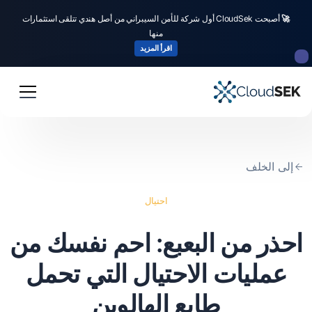
🚀
أصبحت CloudSek أول شركة للأمن السيبراني من أصل هندي تتلقى استثمارات
منها
اقرأ المزيد
إلى الخلف
احتيال
احذر من البعبع: احم نفسك من
عمليات الاحتيال التي تحمل
طابع الهالوين