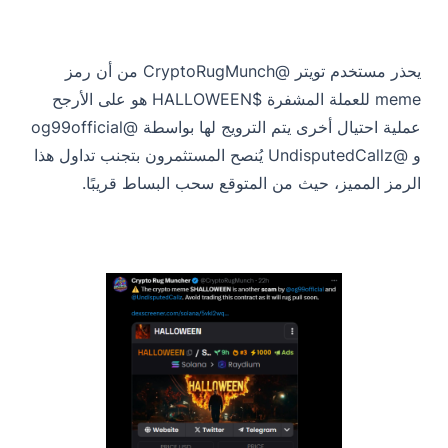
يحذر مستخدم تويتر @CryptoRugMunch من أن رمز
meme للعملة المشفرة $HALLOWEEN هو على الأرجح
عملية احتيال أخرى يتم الترويج لها بواسطة @og99official
و @UndisputedCallz يُنصح المستثمرون بتجنب تداول هذا
الرمز المميز، حيث من المتوقع سحب البساط قريبًا.