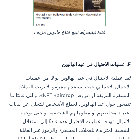
قناة تيليجرام تبيع قناع هالوين مزيف
F. عمليات الاحتيال في عيد الهالوين
تُعد عملية الاحتيال في عيد الهالوين نوعًا من عمليات
الاحتيال الاحتيالي حيث يستخدم مجرمو الإنترنت العملات
المشفرة المزيفة أو عروض NFT «airdrop»، والتي غالبًا ما
تتمحور حول عيد الهالوين، لخداع الأشخاص للتخلي عن بيانات
اعتماد محفظتهم أو معلوماتهم الشخصية أو حتى توجيه
الأموال. تهدف عمليات الاحتيال هذه عادةً إلى استغلال
الشعبية المتزايدة للعملات المشفرة والرموز غير القابلة
للتبادل، وتستفيد من موسم الهالوين لخلق الإلحاح أو الإثارة