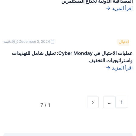
المصداقية الدولية لخداع المستثمرين
div.
اقرأ المزيد
هذا
احتيال
December 2, 2024
9
دقيقة
نص
داخل
عمليات الاحتيال في Cyber Monday: تحليل شامل للتهديدات
كتلة
واستراتيجيات التخفيف
div.
اقرأ المزيد
...
1
1 / 7