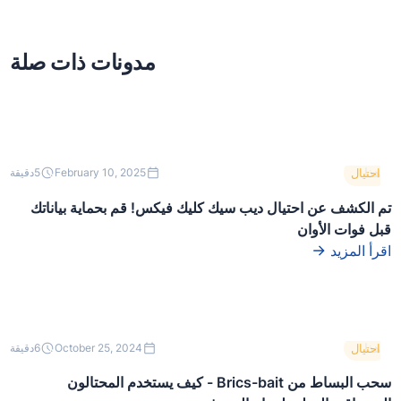
مدونات ذات صلة
هذا
احتيال
February 10, 2025
5
دقيقة
نص
داخل
تم الكشف عن احتيال ديب سيك كليك فيكس! قم بحماية بياناتك
كتلة
قبل فوات الأوان
div.
اقرأ المزيد
هذا
احتيال
October 25, 2024
6
دقيقة
نص
داخل
سحب البساط من Brics-bait - كيف يستخدم المحتالون
كتلة