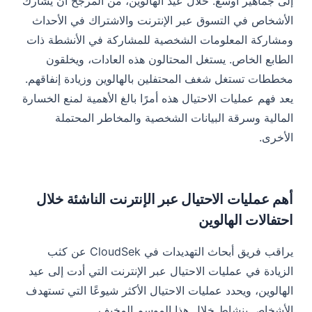
إلى جماهير أوسع. خلال عيد الهالوين، من المرجح أن يشارك
نصائح للوقاية
الأشخاص في التسوق عبر الإنترنت والاشتراك في الأحداث
الخاتمة
ومشاركة المعلومات الشخصية للمشاركة في الأنشطة ذات
المراجع
الطابع الخاص. يستغل المحتالون هذه العادات، ويخلقون
مخططات تستغل شغف المحتفلين بالهالوين وزيادة إنفاقهم.
يعد فهم عمليات الاحتيال هذه أمرًا بالغ الأهمية لمنع الخسارة
المالية وسرقة البيانات الشخصية والمخاطر المحتملة
الأخرى.
أهم عمليات الاحتيال عبر الإنترنت الناشئة خلال
احتفالات الهالوين
يراقب فريق أبحاث التهديدات في CloudSek عن كثب
الزيادة في عمليات الاحتيال عبر الإنترنت التي أدت إلى عيد
الهالوين، ويحدد عمليات الاحتيال الأكثر شيوعًا التي تستهدف
الأشخاص بنشاط خلال هذا الموسم المخيف.