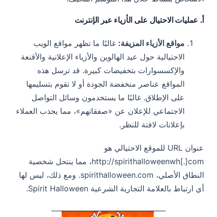
أ. عمليات الاحتيال على الأزياء عبر الإنترنت
مواقع الأزياء المزيفة:
غالبًا ما تظهر مواقع الويب
الاحتيالية حول عيد الهالوين والأزياء الإعلانية والأقنعة
والإكسسوارات بتخفيضات كبيرة. قد ترسل هذه
المواقع عناصر منخفضة الجودة أو لا تقوم بتسليمها
على الإطلاق. غالبًا ما يستخدمون وسائل التواصل
الاجتماعي للإعلان عن «صفقاتهم»، مما يجذب العملاء
بإعلانات لافتة للنظر.
عنوان URL للموقع الاحتيالي هو
http://spirithalloweenwh[.]com، مما ينتحل شخصية
النطاق الأصلي، spirithalloween.com. ومع ذلك، ليس لها
أي ارتباط بالعلامة التجارية الشرعية Spirit Halloween.