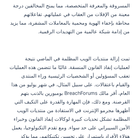
المسروقة والمعرفة المتخصصة، مما يمنح المخالفين درجة
معينة من الإفلات من العقاب في عملياتهم. تفاعلاتهم
محاطة بإخفاء الهوية ومحمية بالمعاملات المشفرة، مما يزيد
من إدامة شبكة عالمية من التهديدات الرقمية.
تمت إزالة منتديات الويب المظلمة في الماضي نتيجة
لعمليات إنفاذ القانون المنسقة. غالبًا ما تتضمن هذه العمليات
تعقب المسؤولين أو الشخصيات الرئيسية وراء المنتدى
والقيام باعتقالات. على سبيل المثال، في شهر يوليو من هذا
العام، أقر مالك BreachForums بومبورين بالذنب بتهم
القرصنة. ومع ذلك، فإن المهارة والقدرة على التكيف التي
أظهرها مجرمو الإنترنت في الاستفادة من منتديات الويب
المظلمة تشكل تحديات كبيرة لوكالات إنفاذ القانون وخبراء
الأمن السيبراني على حد سواء. ومع تقدم التكنولوجيا، يعمل
هؤلاء الأفراد باستمرار على تحسين تكتيكاتهم، مما يؤكد