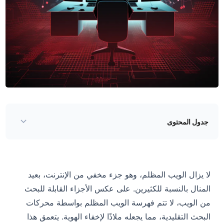
جدول المحتوى
ما هو داركويب؟ : مقدمة داكنة
ما هي منتديات DarkWeb وكيف تعمل؟
لا يزال الويب المظلم، وهو جزء مخفي من الإنترنت، بعيد
تشريح منتدى الويب المظلم
المنال بالنسبة للكثيرين. على عكس الأجزاء القابلة للبحث
الخدمات المقدمة
من الويب، لا تتم فهرسة الويب المظلم بواسطة محركات
البحث التقليدية، مما يجعله ملاذًا لإخفاء الهوية. يتعمق هذا
المشرفون