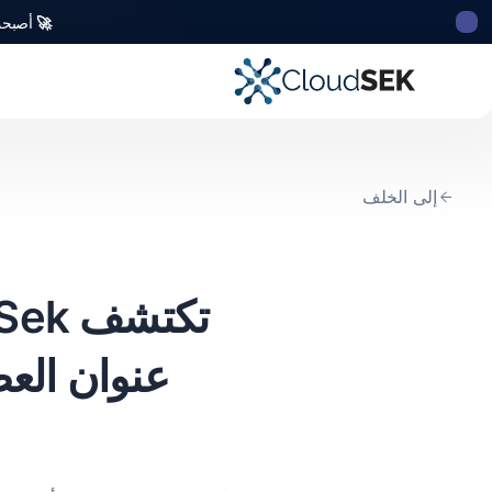
🚀
أصبحت CloudSek أول شركة للأمن السيبراني من أصل ه
إلى الخلف
عنوان الع