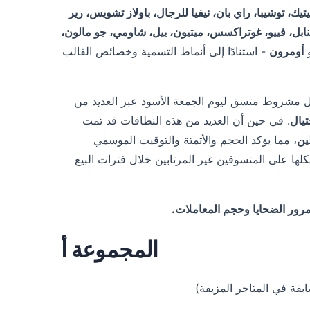
تيك، توشيبا، راي بان، نيفيا للرجال، باولاز تشويس، رير
أهافا، أوليمبوس، سنابل، فييو، غوتراكسس، ميتيون، ييل، شاومي، جو مالون،
أومرون
- استنادًا إلى أنماط التسمية وخصائص القالب
 مشروط متسق ليوم الجمعة الأسود عبر العديد من
تيال
. في حين أن العديد من هذه النطاقات قد تمت
ين
، مما يؤكد الحجم والأتمتة والتوقيت الموسمي
ها على المتسوقين غير المرتابين خلال فترات البيع
رور الضحايا وحجم المعاملات.
المجموعة أ