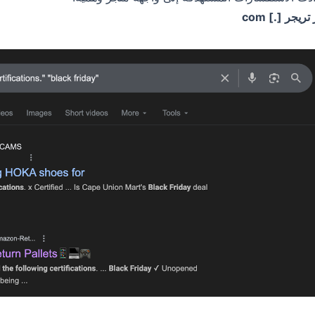
تريجر [.] com