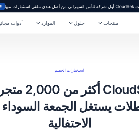
ندي تتلقى استثمارات منها
اق
منتجات
حلول
الموارد
أدوات مجاني
استخبارات الخصم
تكتشف loudSek
طلات يستغل الجمعة السوداء و
الاحتفالية