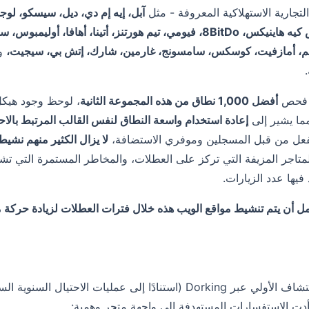
لتجارية الاستهلاكية المعروفة - مثل
آبل، إيه إم دي، ديل، سيسكو، لوجي
بيوتي، إس كيه هاينيكس، 8BitDo، فيومي، تيم هورتنز، أتينا، 
م، أمازفيت، كوسكس، سامسونج، غارمين، شارك، إتش بي، سيجيت،
و
 فحص
أفضل 1,000 نطاق من هذه المجموعة الثانية
، لوحظ وجود هيكل
مما يشير إلى
إعادة استخدام واسعة النطاق لنفس القالب المرتبط بالاح
الفعل من قبل المسجلين وموفري الاستضافة،
لا يزال الكثير منهم نشيط
متاجر المزيفة التي تركز على العطلات، والمخاطر المستمرة التي تشكل
 فيها عدد الزيارات.
ل أن يتم تنشيط مواقع الويب هذه خلال فترات العطلات لزيادة حركة م
 عبر Dorking (استنادًا إلى عمليات الاحتيال السنوية السابقة في المتاجر المزيفة)
دت الاستفسارات المستهدفة إلى واجهة متجر وهمية: