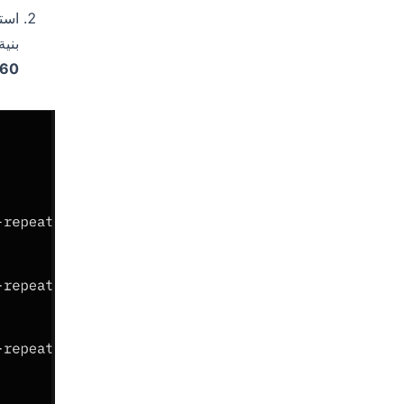
استخد
بنية CSS مشتركة تتيح لافتات خاصة بالعطلات تعرض أيضًا المورد الذي تم استخدامه لتحديد أ
ud360