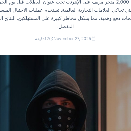
كشفت CloudSek عن أكثر من 2,000 متجر مزيف على الإنترنت تحت عنوان العطلات قب
Amazon-lookali و.shop التي تحاكي العلامات التجارية العالمية. تستخدم عمليات الاح
ت دفع وهمية، مما يشكل مخاطر كبيرة على المستهلكين. النتائج ال
المفصل.
November 27, 2025
12
دقيقة