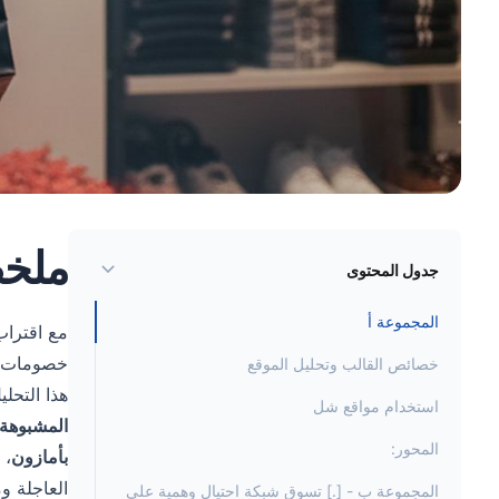
ملخص
جدول المحتوى
المجموعة أ
مع اقترا
خصومات كب
خصائص القالب وتحليل الموقع
هذا التحلي
استخدام مواقع شل
المشبوهة
المحور:
بأمازون
، 
العاجلة و
المجموعة ب - [.] تسوق شبكة احتيال وهمية على