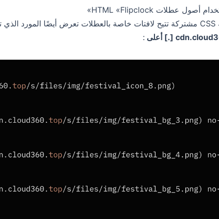
ام أصول عطلات HTML «Flipclock»
كثر من 750 نطاقًا آخر، أي
cdn.clo [.] أعلى
: