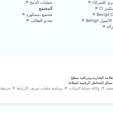
ري للشركاء
عمليات الدمج
المجتمع
ينز CI
Bevigil 
مجتمع ديسكورد
ل BeVigil
تحدي الطالب
الة
قبة العلامة التجارية ومراقبة سطح
سياق للمخاطر الرقمية لعملائنا.
ضعف
وكالة حماية البيانات
سياسة ملفات تعريف الارتباط
خريطة 