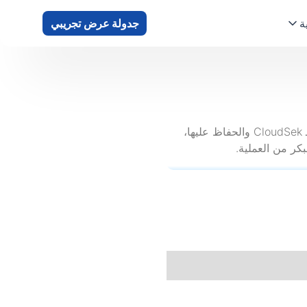
ة
جدولة عرض تجريبي
وهي مهندسة ضمان الجودة في CloudSek وهي مسؤولة عن تقييم جودة المنتج الرئيسي لـ CloudSek والحفاظ عليها،