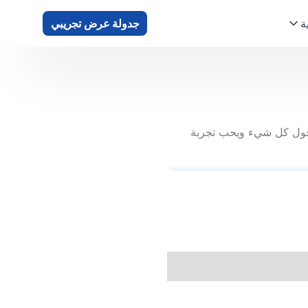
ة
جدولة عرض تجريبي
ي. إنه فضولي حول كل شيء ويحب تجربة