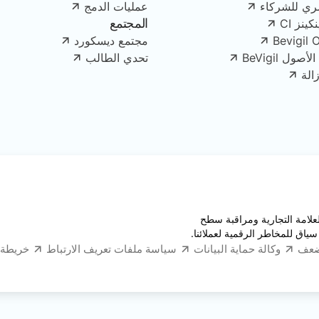
ري للشركاء
عمليات الدمج
المجتمع
ينز CI
Bevigil 
مجتمع ديسكورد
ل BeVigil
تحدي الطالب
الة
قبة العلامة التجارية ومراقبة سطح
سياق للمخاطر الرقمية لعملائنا.
ضعف
وكالة حماية البيانات
سياسة ملفات تعريف الارتباط
خريطة 