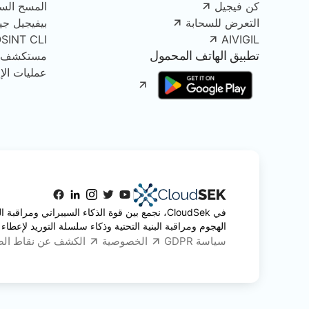
كن فيجيل
المسح الس
التعرض للسحابة
بيفيجيل جينك
OSINT CLI
AIVIGIL
تطبيق الهاتف المحمول
مستكشف الأصو
عمليات الإز
في CloudSek، نجمع بين قوة الذكاء السيبراني ومرا
الهجوم ومراقبة البنية التحتية وذكاء سلسلة التوريد لإعطاء 
سياسة GDPR
الخصوصية
الكشف عن نقاط ال