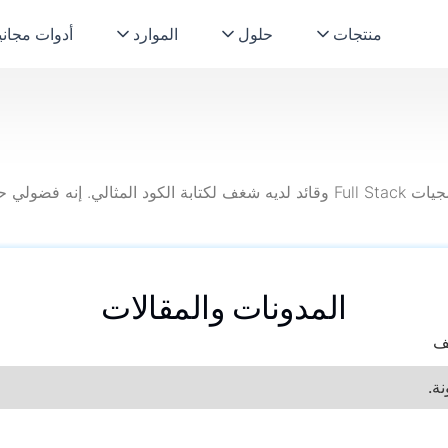
منتجات
حلول
الموارد
أدوات مجاني
روهان هو مهندس برمجيات Full Stack وقائد لديه شغف لكتابة الكود المثال
المدونات والمقالات
لف
ة.